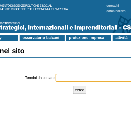
cercachi
cerca nel sito
y
osservatorio balcani
protezione impresa
attività
nel sito
Termini da cercare