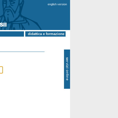
english version
didattica e formazione
SOL
-
Servizi
online