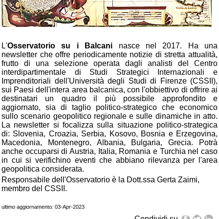
L'
Osservatorio su i Balcani
nasce nel 2017. Ha una
newsletter che offre periodicamente notizie di stretta attualità,
frutto di una selezione operata dagli analisti del Centro
interdipartimentale di Studi Strategici Internazionali e
Imprenditoriali dell'Università degli Studi di Firenze (CSSII),
sui Paesi dell'intera area balcanica, con l'obbiettivo di offrire ai
destinatari un quadro il più possibile approfondito e
aggiornato, sia di taglio politico-strategico che economico
sullo scenario geopolitico regionale e sulle dinamiche in atto.
La newsletter si focalizza sulla situazione politico-strategica
di: Slovenia, Croazia, Serbia, Kosovo, Bosnia e Erzegovina,
Macedonia, Montenegro, Albania, Bulgaria, Grecia. Potrà
anche occuparsi di Austria, Italia, Romania e Turchia nel caso
in cui si verifichino eventi che abbiano rilevanza per l'area
geopolitica considerata.
Responsabile dell'Osservatorio è la Dott.ssa Gerta Zaimi,
membro del CSSII.
ultimo aggiornamento: 03-Apr-2023
Condividi su